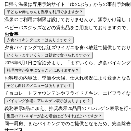
日帰り温泉は専用予約サイト「ゆのぶら」からの事前予約制
子どもや赤ちゃんも温泉を利用できますか？
温泉のご利用に制限は設けておりませんが、源泉かけ流し（
ベビーバスグッズなどの貸出品をご用意しておりますので、
お食事
夕食バイキングにカニはありますか？
夕食バイキングでは紅ズワイガニを食べ放題で提供しており
いくら（ますいくら）は朝食で食べられますか？
2026年6月1日ご宿泊分より、「ますいくら」夕食バイキン
料理内容が変更になることはありますか？
お料理の内容は、季節や天候、仕入れ状況により変更となる
子ども向けのメニューはありますか？
チョコレートファウンテンやフライドチキン、エビフライな
バイキング会場にアレルゲン表示はありますか？
義務表示9品に加え、推奨表示20品目のアレルゲン表示を行
重度のアレルギーがある場合はどうすればよいですか？
同一厨房、またバイキングでのご提供となるため、完全除去
サービス