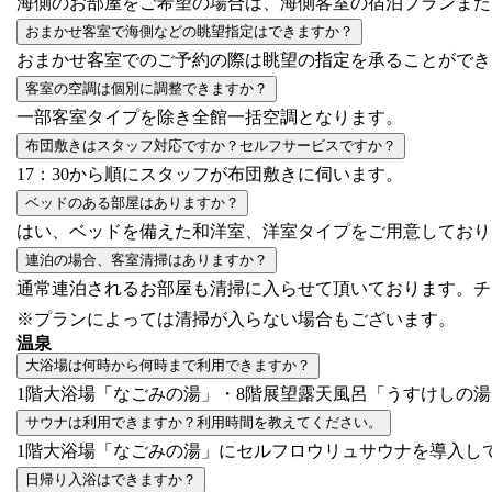
海側のお部屋をご希望の場合は、海側客室の宿泊プランまた
おまかせ客室で海側などの眺望指定はできますか？
おまかせ客室でのご予約の際は眺望の指定を承ることができ
客室の空調は個別に調整できますか？
一部客室タイプを除き全館一括空調となります。
布団敷きはスタッフ対応ですか？セルフサービスですか？
17：30から順にスタッフが布団敷きに伺います。
ベッドのある部屋はありますか？
はい、ベッドを備えた和洋室、洋室タイプをご用意しており
連泊の場合、客室清掃はありますか？
通常連泊されるお部屋も清掃に入らせて頂いております。チ
※プランによっては清掃が入らない場合もございます。
温泉
大浴場は何時から何時まで利用できますか？
1階大浴場「なごみの湯」・8階展望露天風呂「うすけしの湯」ともに
サウナは利用できますか？利用時間を教えてください。
1階大浴場「なごみの湯」にセルフロウリュサウナを導入し
日帰り入浴はできますか？