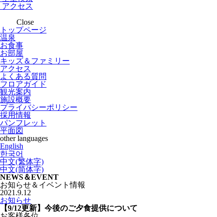
アクセス
Close
トップページ
温泉
お食事
お部屋
キッズ＆ファミリー
アクセス
よくある質問
フロアガイド
観光案内
施設概要
プライバシーポリシー
採用情報
パンフレット
平面図
other languages
English
한국어
中文(繁体字)
中文(简体字)
NEWS＆EVENT
お知らせ＆イベント情報
2021.9.12
お知らせ
【9/12更新】今後のご夕食提供について
お客様各位