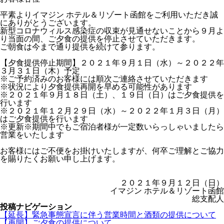
平素よりイマジン ホテル＆リゾート函館をご利用いただき誠
にありがとうございます。
新型コロナウィルス感染症の収束が見通せないことから９月よ
り当面の間、ご夕食の提供を停止させていただきます。
ご朝食は今まで通り提供を続けて参ります。
【夕食提供停止期間】２０２１年９月１日（水）～２０２２年
３月３１日（木）予定
※ご予約済みのお客様には順次ご連絡させていただきます
※状況により夕食提供再開を早める可能性があります
※２０２１年９月１８日（土）、１９日（日）はご夕食提供を
行います
※２０２１年１２月２９日（水）～２０２２年１月３日（月）
はご夕食提供を行います
※更新※期間中でもご宿泊者様が一定数いらっしゃいましたら
営業をいたします
お客様にはご不便をお掛けいたしますが、何卒ご理解とご協力
を賜りたくお願い申し上げます。
２０２１年９月１２日（日）
イマジン ホテル＆リゾート函館
総支配人
投稿ナビゲーション
【延長】緊急事態宣言に伴う営業時間と酒類の提供について
【再開】ご夕食の提供について