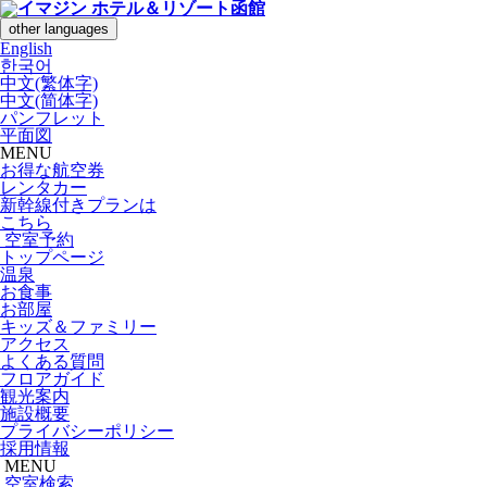
other languages
English
한국어
中文(繁体字)
中文(简体字)
パンフレット
平面図
MENU
お得な航空券
レンタカー
新幹線付きプランは
こちら
空室予約
トップページ
温泉
お食事
お部屋
キッズ＆ファミリー
アクセス
よくある質問
フロアガイド
観光案内
施設概要
プライバシーポリシー
採用情報
MENU
空室検索