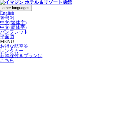
other languages
English
한국어
中文(繁体字)
中文(简体字)
パンフレット
平面図
MENU
お得な航空券
レンタカー
新幹線付きプランは
こちら