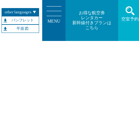
other languages
お得な航空券
レンタカー
空室予約
パンフレット
MENU
新幹線付きプランは
こちら
平面図