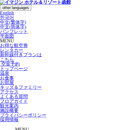
other languages
English
한국어
中文(繁体字)
中文(简体字)
パンフレット
平面図
MENU
お得な航空券
レンタカー
新幹線付きプランは
こちら
空室予約
トップページ
温泉
お食事
お部屋
キッズ＆ファミリー
アクセス
よくある質問
フロアガイド
観光案内
施設概要
プライバシーポリシー
採用情報
MENU