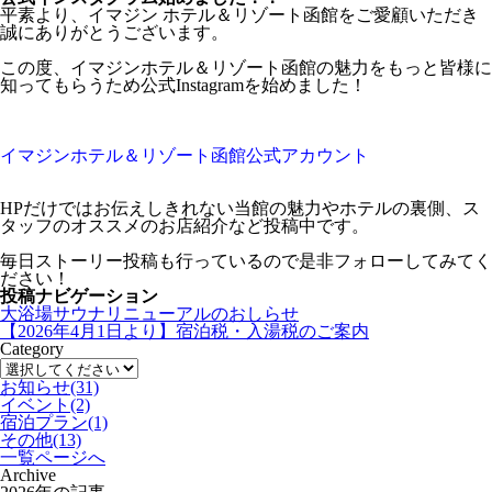
平素より、イマジン ホテル＆リゾート函館をご愛顧いただき
誠にありがとうございます。
この度、イマジンホテル＆リゾート函館の魅力をもっと皆様に
知ってもらうため公式Instagramを始めました！
イマジンホテル＆リゾート函館公式アカウント
HPだけではお伝えしきれない当館の魅力やホテルの裏側、ス
タッフのオススメのお店紹介など投稿中です。
毎日ストーリー投稿も行っているので是非フォローしてみてく
ださい！
投稿ナビゲーション
大浴場サウナリニューアルのおしらせ
【2026年4月1日より】宿泊税・入湯税のご案内
Category
お知らせ
(31)
イベント
(2)
宿泊プラン
(1)
その他
(13)
一覧ページへ
Archive