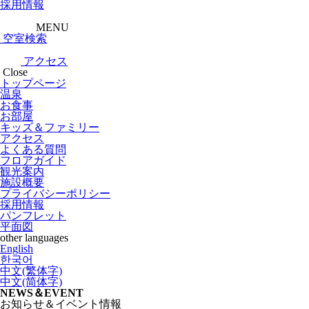
採用情報
MENU
空室検索
アクセス
Close
トップページ
温泉
お食事
お部屋
キッズ＆ファミリー
アクセス
よくある質問
フロアガイド
観光案内
施設概要
プライバシーポリシー
採用情報
パンフレット
平面図
other languages
English
한국어
中文(繁体字)
中文(简体字)
NEWS＆EVENT
お知らせ＆イベント情報