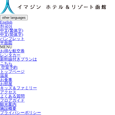
other languages
English
한국어
中文(繁体字)
中文(简体字)
パンフレット
平面図
MENU
お得な航空券
レンタカー
新幹線付きプランは
こちら
空室予約
トップページ
温泉
お食事
お部屋
キッズ＆ファミリー
アクセス
よくある質問
フロアガイド
観光案内
施設概要
プライバシーポリシー