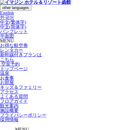
other languages
English
한국어
中文(繁体字)
中文(简体字)
パンフレット
平面図
MENU
お得な航空券
レンタカー
新幹線付きプランは
こちら
空室予約
トップページ
温泉
お食事
お部屋
キッズ＆ファミリー
アクセス
よくある質問
フロアガイド
観光案内
施設概要
プライバシーポリシー
採用情報
MENU