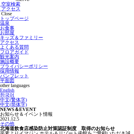
空室検索
アクセス
Close
トップページ
温泉
お食事
お部屋
キッズ＆ファミリー
アクセス
よくある質問
フロアガイド
観光案内
施設概要
プライバシーポリシー
採用情報
パンフレット
平面図
other languages
English
한국어
中文(繁体字)
中文(简体字)
NEWS＆EVENT
お知らせ＆イベント情報
2021.12.5
その他
北海道飲食店感染防止対策認証制度 取得のお知らせ
平素よりイマジン ホテル＆リゾート函館をご愛顧いただき誠