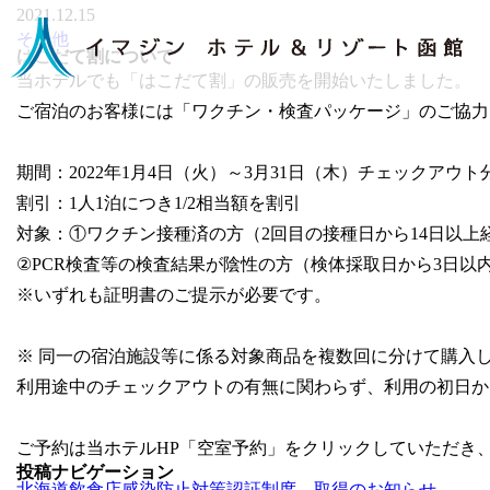
2021.12.15
その他
はこだて割について
当ホテルでも「はこだて割」の販売を開始いたしました。
ご宿泊のお客様には「ワクチン・検査パッケージ」のご協力
期間：2022年1月4日（火）～3月31日（木）チェックアウト
割引：1人1泊につき1/2相当額を割引
対象：①ワクチン接種済の方（2回目の接種日から14日以上
②PCR検査等の検査結果が陰性の方（検体採取日から3日以
※いずれも証明書のご提示が必要です。
※ 同⼀の宿泊施設等に係る対象商品を複数回に分けて購⼊
利⽤途中のチェックアウトの有無に関わらず、利⽤の初⽇か
ご予約は当ホテルHP「空室予約」をクリックしていただき
投稿ナビゲーション
北海道飲食店感染防止対策認証制度 取得のお知らせ