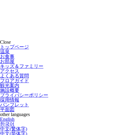
Close
トップページ
温泉
お食事
お部屋
キッズ＆ファミリー
アクセス
よくある質問
フロアガイド
観光案内
施設概要
プライバシーポリシー
採用情報
パンフレット
平面図
other languages
English
한국어
中文(繁体字)
中文(简体字)