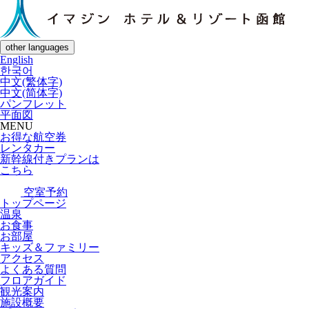
other languages
English
한국어
中文(繁体字)
中文(简体字)
パンフレット
平面図
MENU
お得な航空券
レンタカー
新幹線付きプランは
こちら
空室予約
トップページ
温泉
お食事
お部屋
キッズ＆ファミリー
アクセス
よくある質問
フロアガイド
観光案内
施設概要