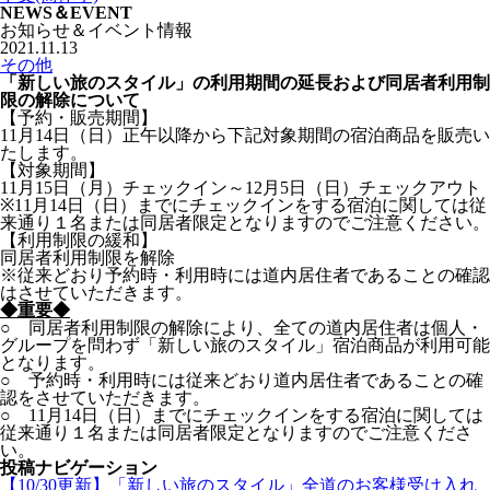
NEWS＆EVENT
お知らせ＆イベント情報
2021.11.13
その他
「新しい旅のスタイル」の利用期間の延長および同居者利用制
限の解除について
【予約・販売期間】
11月14日（日）正午以降から下記対象期間の宿泊商品を販売い
たします。
【対象期間】
11月15日（月）チェックイン～12月5日（日）チェックアウト
※11月14日（日）までにチェックインをする宿泊に関しては従
来通り１名または同居者限定となりますのでご注意ください。
【利用制限の緩和】
同居者利用制限を解除
※従来どおり予約時・利用時には道内居住者であることの確認
はさせていただきます。
◆重要◆
○ 同居者利用制限の解除により、全ての道内居住者は個人・
グループを問わず「新しい旅のスタイル」宿泊商品が利用可能
となります。
○ 予約時・利用時には従来どおり道内居住者であることの確
認をさせていただきます。
○ 11月14日（日）までにチェックインをする宿泊に関しては
従来通り１名または同居者限定となりますのでご注意くださ
い。
投稿ナビゲーション
【10/30更新】「新しい旅のスタイル」全道のお客様受け入れ