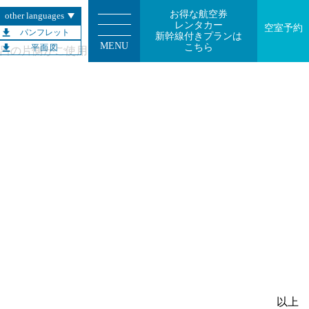
お得な航空券
other languages
レンタカー
空室予約
パンフレット
新幹線付きプランは
MENU
こちら
平面図
呂の片側がご使用いただけない期間が発生し、皆様には多大
以上