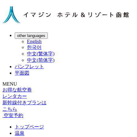
other languages
English
한국어
中文(繁体字)
中文(简体字)
パンフレット
平面図
MENU
お得な航空券
レンタカー
新幹線付きプランは
こちら
空室予約
トップページ
温泉