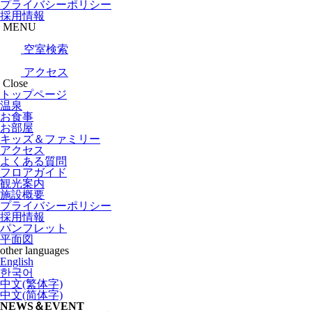
プライバシーポリシー
採用情報
MENU
空室検索
アクセス
Close
トップページ
温泉
お食事
お部屋
キッズ＆ファミリー
アクセス
よくある質問
フロアガイド
観光案内
施設概要
プライバシーポリシー
採用情報
パンフレット
平面図
other languages
English
한국어
中文(繁体字)
中文(简体字)
NEWS＆EVENT