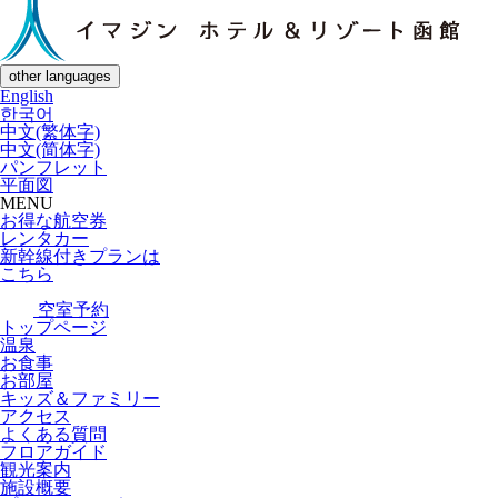
other languages
English
한국어
中文(繁体字)
中文(简体字)
パンフレット
平面図
MENU
お得な航空券
レンタカー
新幹線付きプランは
こちら
空室予約
トップページ
温泉
お食事
お部屋
キッズ＆ファミリー
アクセス
よくある質問
フロアガイド
観光案内
施設概要